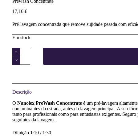
Prewash Concentrate
17,16
€
Pré-lavagem concentrada que remove sujidade pesada com eficác
Em stock
Quantidade
de
Prewash
Concentrate
Descrição
O
Nanolex PreWash Concentrate
é um pré-lavagem altamente 
contaminantes da estrada, antes da lavagem principal. A sua fór
tanto para profissionais como para entusiastas exigentes. Seguro 
seguintes da lavagem.
Diluição 1:10 / 1:30