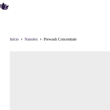
Pular
para
o
conteúdo
Início
Nanolex
Prewash Concentrate