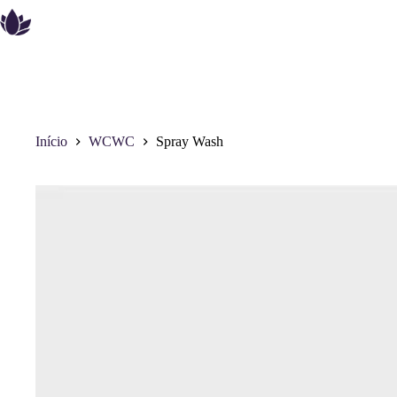
Pular
para
o
conteúdo
Início
WCWC
Spray Wash